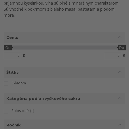
príjemnou kyselinkou. Vína sú plné s minerálnym charakterom.
Sú vhodné k pokrmom z bieleho mäsa, paštetam a plodom
mora.
Cena:
Od
Do
€
€
Štítky
Skladom
Kategória podľa zvyškového cukru
Polosuché
(1)
Ročník