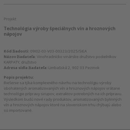
Projekt
Technológia výroby špeciálnych vín a hroznových
nápojov
Kód žiadosti:
09I02-03-V03-00323/2025/SIEA
Názov žiadateľa:
Vinohradnícko vinárske družstvo podielníkov
KARPATY, družstvo
Adresa sídla žiadateľa:
Limbašská 2, 902 03 Pezinok
Popis projektu:
Riešenie sa týka komplexného návrhu na technológiu výroby
obohatených aromatizovaných vín a hroznových nápojov vrátane
technológie prípravy sirupov, extraktov potrebných na ich prípravu.
Výsledkom budú nové rady produktov, aromatizovaných bylinných
vín a hroznových nápojov ktoré na slovenskom trhu chýbajú alebo
sú importované.