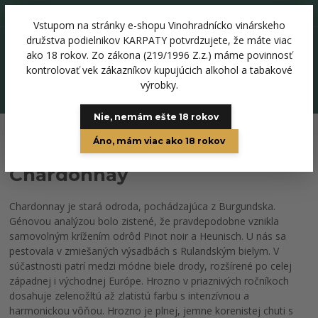
+421 918 344 136
Vstupom na stránky e-shopu Vinohradnícko vinárskeho
0
družstva podielnikov KARPATY potvrdzujete, že máte viac
0 €
ako 18 rokov. Zo zákona (219/1996 Z.z.) máme povinnosť
kontrolovať vek zákazníkov kupujúcich alkohol a tabakové
výrobky.
Menu
Nie, nemám ešte 18 rokov
Úvod
Biele vína
Chardonnay
Áno, mám viac ako 18 rokov
Chardonnay
Chardonnay je stará odroda, pochádzajúca z Burgundska.
Génovou analýzou bolo zistené, že pravdepodobne vznikla
samovolným krížením odrôd Pinot noir a Heunisch. U nás sa
pestovala v zmiešaných výsadbách s Rulandským bielym. V
súčastnosti patrí medzi módne biele drody, rozšírené po celej
západnej i východnej Európe. Hrozno v priaznivých ročníkoch
dosahuje zelenožltú až zlatistú farbu s intenzívnou a
harmonickou vôňou. Hrozno je plnej, jemne korenistej chuti s