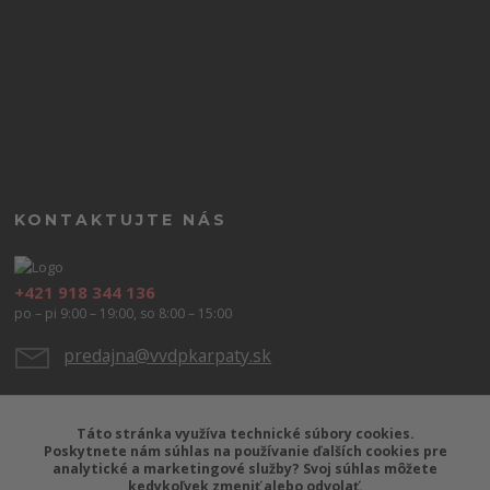
KONTAKTUJTE NÁS
+421 918 344 136
po – pi 9:00 – 19:00, so 8:00 – 15:00
predajna@vvdpkarpaty.sk
Táto stránka využíva technické súbory cookies.
Poskytnete nám súhlas na používanie ďalších cookies pre
analytické a marketingové služby? Svoj súhlas môžete
kedykoľvek zmeniť alebo odvolať.