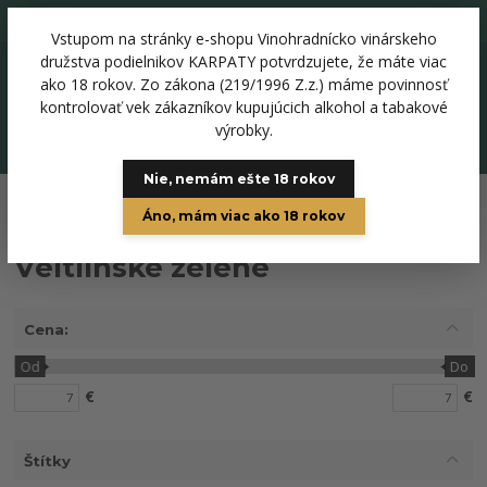
+421 918 344 136
Vstupom na stránky e-shopu Vinohradnícko vinárskeho
0
družstva podielnikov KARPATY potvrdzujete, že máte viac
0 €
ako 18 rokov. Zo zákona (219/1996 Z.z.) máme povinnosť
kontrolovať vek zákazníkov kupujúcich alkohol a tabakové
výrobky.
Menu
Nie, nemám ešte 18 rokov
Úvod
Biele vína
Veltlínske zelené
Áno, mám viac ako 18 rokov
Veltlínske zelené
Cena:
Od
Do
€
€
Štítky