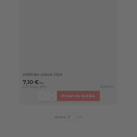
Veltlínske zelené 2024
7,10 €
/
ks
Skladom
5,77 €
bez DPH
Pridať do košíka
strana
z 1