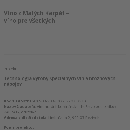
Víno z Malých Karpát –
víno pre všetkých
Projekt
Technológia výroby špeciálnych vín a hroznových
nápojov
Kód žiadosti:
09I02-03-V03-00323/2025/SIEA
Názov žiadateľa:
Vinohradnícko vinárske družstvo podielníkov
KARPATY, družstvo
Adresa sídla žiadateľa:
Limbašská 2, 902 03 Pezinok
Popis projektu: