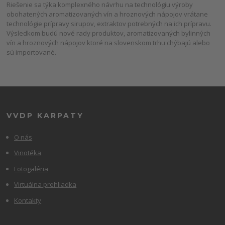
Riešenie sa týka komplexného návrhu na technológiu výroby
obohatených aromatizovaných vín a hroznových nápojov vrátane
technológie prípravy sirupov, extraktov potrebných na ich prípravu.
Výsledkom budú nové rady produktov, aromatizovaných bylinných
vín a hroznových nápojov ktoré na slovenskom trhu chýbajú alebo
sú importované.
VVDP KARPATY
O nás
Vinotéka
Fotogaléria
Virtuálna prehliadka
Kontakty