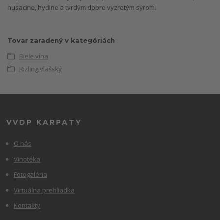
husacine, hydine a tvrdým dobre vyzretým syrom.
Tovar zaradený v kategóriách
Biele vína
Rizling vlašský
VVDP KARPATY
O nás
Vinotéka
Fotogaléria
Virtuálna prehliadka
Kontakty