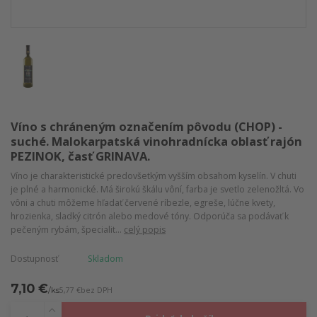
Víno s chráneným označením pôvodu (CHOP) -
suché. Malokarpatská vinohradnícka oblasť rajón
PEZINOK, časť GRINAVA.
Víno je charakteristické predovšetkým vyšším obsahom kyselín. V chuti
je plné a harmonické. Má širokú škálu vôní, farba je svetlo zelenožltá. Vo
vôni a chuti môžeme hľadať červené ríbezle, egreše, lúčne kvety,
hrozienka, sladký citrón alebo medové tóny. Odporúča sa podávať k
pečeným rybám, špecialit...
celý popis
Dostupnosť
Skladom
7,10 €
/
ks
5,77 €
bez DPH