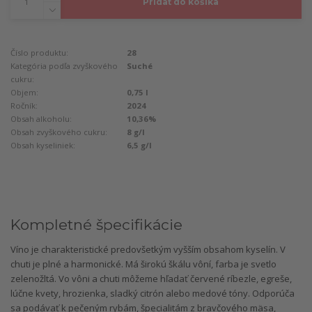
Pridať do košíka
Číslo produktu:
28
Kategória podľa zvyškového
Suché
cukru:
Objem:
0,75 l
Ročník:
2024
Obsah alkoholu:
10,36%
Obsah zvyškového cukru:
8 g/l
Obsah kyseliniek:
6,5 g/l
Kompletné špecifikácie
Víno je charakteristické predovšetkým vyšším obsahom kyselín. V
chuti je plné a harmonické. Má širokú škálu vôní, farba je svetlo
zelenožltá. Vo vôni a chuti môžeme hľadať červené ríbezle, egreše,
lúčne kvety, hrozienka, sladký citrón alebo medové tóny. Odporúča
sa podávať k pečeným rybám, špecialitám z bravčového mäsa,