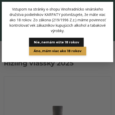
+421 918 344 136
Vstupom na stránky e-shopu Vinohradnícko vinárskeho
0
družstva podielnikov KARPATY potvrdzujete, že máte viac
0 €
ako 18 rokov. Zo zákona (219/1996 Z.z.) máme povinnosť
kontrolovať vek zákazníkov kupujúcich alkohol a tabakové
výrobky.
Menu
Nie, nemám ešte 18 rokov
Úvod
Biele vína
Rizling vlašský 2025
Áno, mám viac ako 18 rokov
Rizling vlašský 2025